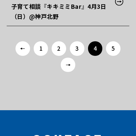
子育て相談『キキミミBar』4月3日
（日）@神戸北野
<
1
2
3
4
5
>